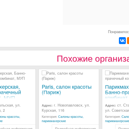
Понравилос
Похожие организ
херская,
Paris, салон красоты
Парикмах
рачечный
(Париж)
Банно-пр
т, МУП
комбинат
ольская, ул.
г. Новопавловск, ул.
ст. Ст
Адрес:
Адрес:
, 2
Курская, 116
ул. Советская
оны красоты,
Категория:
Салоны красоты,
Категория:
Сало
ие
парикмахерские
парикмахерски
обная информация
Подробная информация
Подро