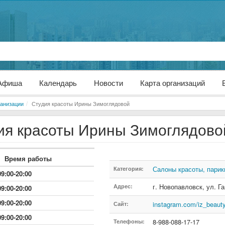
Афиша
Календарь
Новости
Карта организаций
анизации
Студия красоты Ирины Зимоглядовой
ия красоты Ирины Зимоглядово
Время работы
Салоны красоты, парик
Категория:
09:00-20:00
г. Новопавловск
,
ул. Г
Адрес:
09:00-20:00
09:00-20:00
instagram.com/iz_beaut
Сайт:
09:00-20:00
8-988-088-17-17
Телефоны: