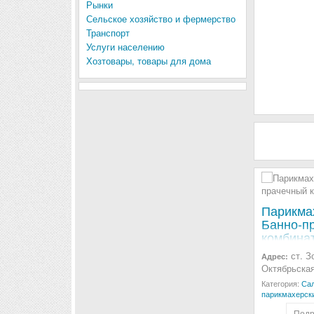
Рынки
Сельское хозяйство и фермерство
Транспорт
Услуги населению
Хозтовары, товары для дома
Парикма
Банно-п
комбина
ст. З
Адрес:
Октябрьская
Категория:
Сал
парикмахерск
Подр