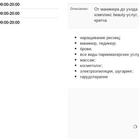
09:00-20:00
От маникюра до ухода 
Описание:
09:00-20:00
комплекс beauty-услуг
кратча
09:00-20:00
наращивание ресниц;
маникюр, педикюр;
брови;
все виды парикмахерских услу
массаж;
косметолог;
электроэпиляция, шугаринг;
гирудотерапия