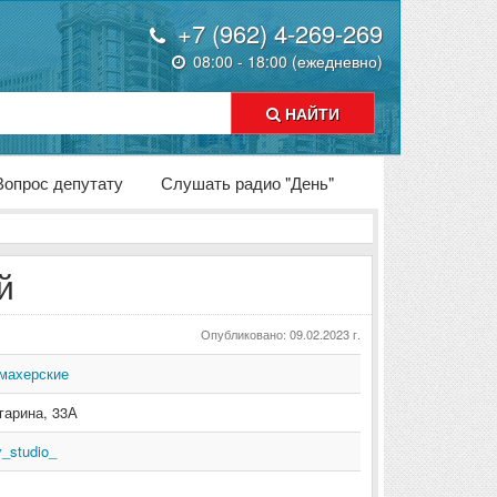
+7 (962) 4-269-269
08:00 - 18:00 (ежедневно)
НАЙТИ
Вопрос депутату
Слушать радио "День"
й
Опубликовано: 09.02.2023 г.
махерские
агарина
,
33А
y_studio_