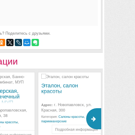
ь? Поделитесь с друзьями.
ации
Эталон, салон
ерская,
Парикмахе
красоты
ачечный
Банно-пра
, МУП
комбинат,
г. Новопавловск, ул.
Адрес:
аропавловская,
Красная, 300
п. Фазан
Адрес:
, 38
Юбилейная, 2
Категория:
Салоны красоты,
парикмахерские
ны красоты,
Категория:
Салон
е
парикмахерские
Подробная информация
бная информация
Подроб