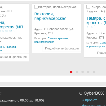
Виктория,
Тамара, 
парикмахерская
на,
красоты 
херская (ИП
Т.А.)
г. Новопавловск, ул.
Адрес:
а Е.В.)
Красная, 251
г. Нов
Адрес:
вопавловск, ул.
Кирова, 37/3
Категория:
Салоны красоты,
Ж
парикмахерские
Категория:
Сало
парикмахерски
оны красоты,
Подробная информация
ие
Подро
обная информация
О CyberBOX
С
О проекте
ежедневно с 08:00 до 18:00)
Наши контакты