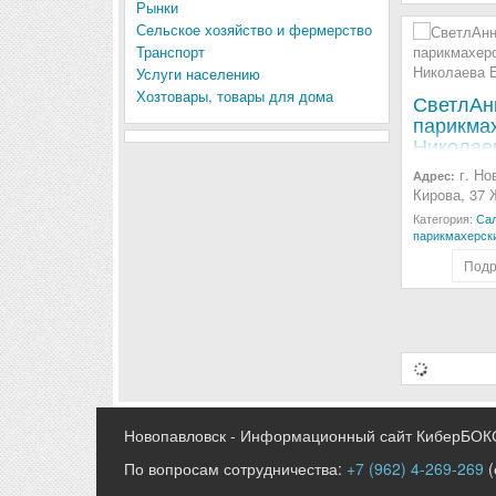
Рынки
Сельское хозяйство и фермерство
Транспорт
Услуги населению
Хозтовары, товары для дома
СветлАн
парикма
Николаев
г. Но
Адрес:
Кирова, 37 
Категория:
Сал
парикмахерск
Подр
Новопавловск - Информационный сайт КиберБОК
По вопросам сотрудничества:
+7 (962) 4-269-269
(