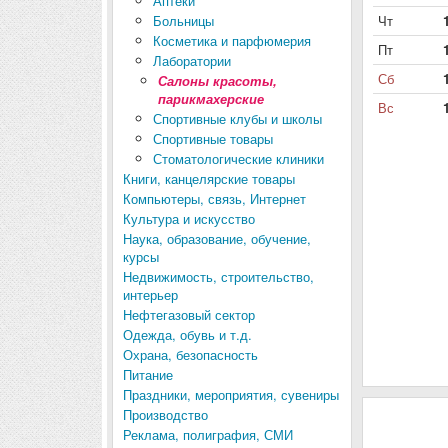
Аптеки
Больницы
Чт
Косметика и парфюмерия
Пт
Лаборатории
Сб
Салоны красоты,
парикмахерские
Вс
Спортивные клубы и школы
Спортивные товары
Стоматологические клиники
Книги, канцелярские товары
Компьютеры, связь, Интернет
Культура и искусство
Наука, образование, обучение,
курсы
Недвижимость, строительство,
интерьер
Нефтегазовый сектор
Одежда, обувь и т.д.
Охрана, безопасность
Питание
Праздники, мероприятия, сувениры
Производство
Реклама, полиграфия, СМИ