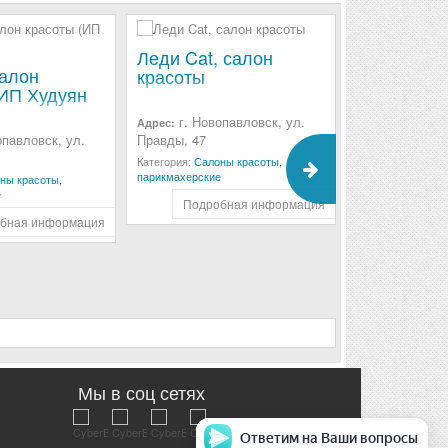
Леди Cat, салон
Бархат, с
салон
красоты
красоты
(ИП Худуян
г. Новопавловск, ул.
г. Новоп
Адрес:
Адрес:
опавловск, ул.
Правды, 47
Красная, 251
Категория:
Салоны красоты,
Категория:
Салон
парикмахерские
парикмахерские
ны красоты,
е
Подробная информация
Подроб
бная информация
Мы в соц сетях
Ответим на Ваши вопросы