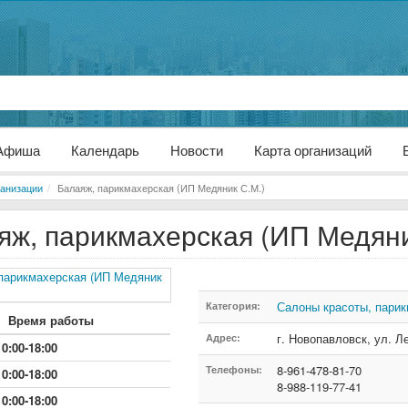
Афиша
Календарь
Новости
Карта организаций
анизации
Балаяж, парикмахерская (ИП Медяник С.М.)
яж, парикмахерская (ИП Медяни
Салоны красоты, парик
Категория:
Время работы
г. Новопавловск
,
ул. Л
Адрес:
10:00-18:00
8-961-478-81-70
Телефоны:
10:00-18:00
8-988-119-77-41
10:00-18:00