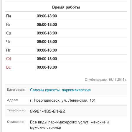
Время работы
Пн
09:00-18:00
Вт
09:00-18:00
Ср
09:00-18:00
Чт
09:00-18:00
Пт
09:00-18:00
Сб
09:00-18:00
Вс
09:00-18:00
Опубликовано: 19.11.2016 г.
Салоны красоты, парикмахерские
Категория:
г. Новопавловск
,
ул. Ленинская
,
101
Адрес:
8-961-485-84-92
Телефоны:
Все виды парикмахерских услуг, женские и
Описание:
мужские стрижки