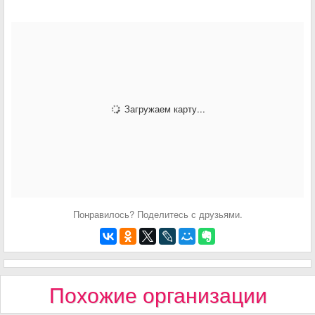
Загружаем карту...
Понравилось? Поделитесь с друзьями.
Похожие организации