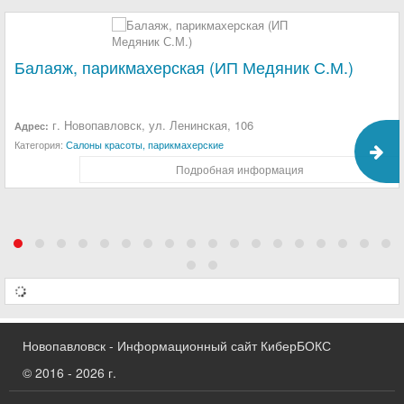
Балаяж, парикмахерская (ИП Медяник С.М.)
г. Новопавловск, ул. Ленинская, 106
Адрес:
Категория:
Салоны красоты, парикмахерские
Подробная информация
Новопавловск - Информационный сайт КиберБОКС
© 2016 - 2026 г.