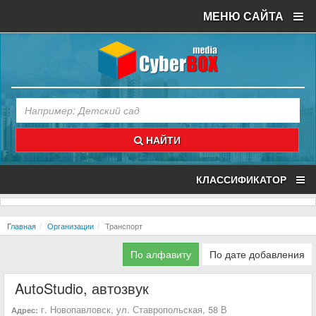
МЕНЮ САЙТА
НАЙТИ
КЛАССИФИКАТОР
Главная
Организации
Транспорт
По алфавиту
По дате добавления
AutoStudio, автозвук
г. Новопавловск, ул. Ставропольская, 58 В
Адрес: