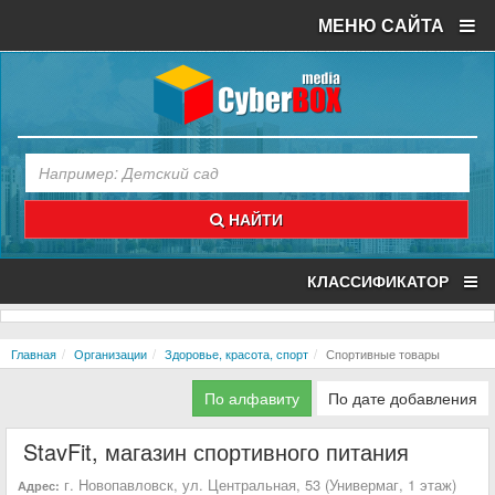
МЕНЮ САЙТА
НАЙТИ
КЛАССИФИКАТОР
Главная
Организации
Здоровье, красота, спорт
Спортивные товары
По алфавиту
По дате добавления
StavFit, магазин спортивного питания
г. Новопавловск, ул. Центральная, 53 (Универмаг, 1 этаж)
Адрес: