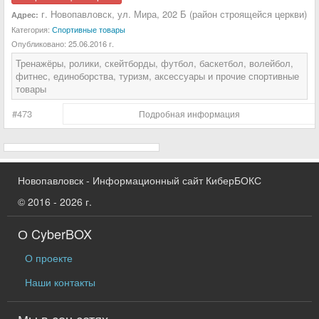
г. Новопавловск, ул. Мира, 202 Б (район строящейся церкви)
Адрес:
Категория:
Спортивные товары
Опубликовано:
25.06.2016 г.
Тренажёры, ролики, скейтборды, футбол, баскетбол, волейбол,
фитнес, единоборства, туризм, аксессуары и прочие спортивные
товары
#473
Подробная информация
Новопавловск - Информационный сайт КиберБОКС
© 2016 - 2026 г.
О CyberBOX
О проекте
Наши контакты
Мы в соц сетях