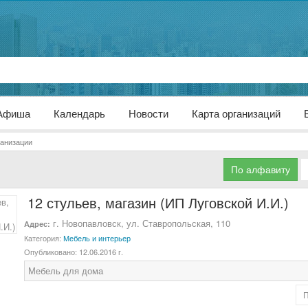
Афиша
Календарь
Новости
Карта организаций
анизации
По алфавиту
12 стульев, магазин (ИП Луговской И.И.)
г. Новопавловск, ул. Ставропольская, 110
Адрес:
Категория:
Мебель и интерьер
Опубликовано:
12.06.2016 г.
Мебель для дома