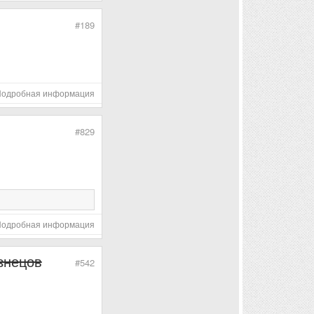
#189
Подробная информация
#829
Подробная информация
знецов
#542