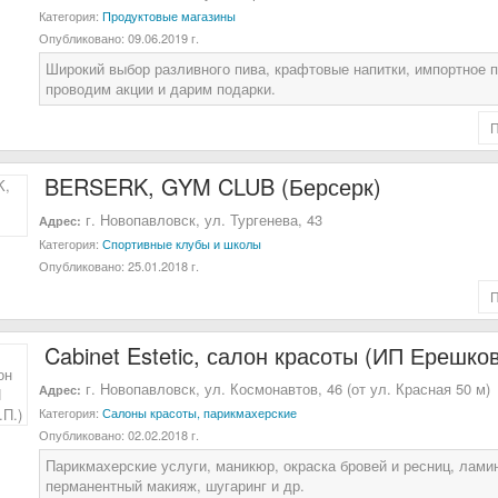
Категория:
Продуктовые магазины
Опубликовано:
09.06.2019 г.
Широкий выбор разливного пива, крафтовые напитки, импортное п
проводим акции и дарим подарки.
BERSERK, GYM CLUB (Берсерк)
г. Новопавловск, ул. Тургенева, 43
Адрес:
Категория:
Спортивные клубы и школы
Опубликовано:
25.01.2018 г.
Cabinet Estetic, салон красоты (ИП Ерешков
г. Новопавловск, ул. Космонавтов, 46 (от ул. Красная 50 м)
Адрес:
Категория:
Салоны красоты, парикмахерские
Опубликовано:
02.02.2018 г.
Парикмахерские услуги, маникюр, окраска бровей и ресниц, лами
перманентный макияж, шугаринг и др.