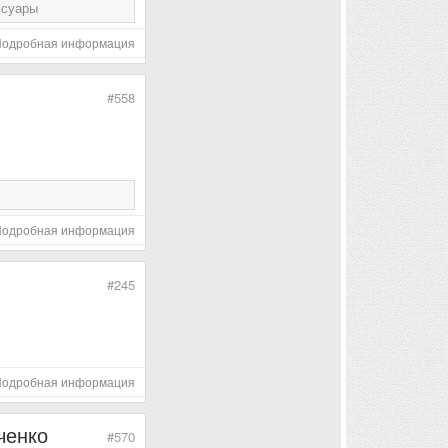
ссуары
Подробная информация
#558
Подробная информация
#245
Подробная информация
ченко
#570