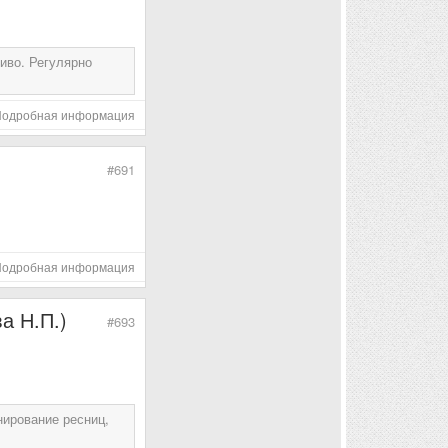
иво. Регулярно
Подробная информация
#691
Подробная информация
а Н.П.)
#693
нирование ресниц,