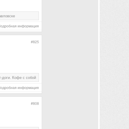
авловске
Подробная информация
#825
т-доги. Кофе с собой
Подробная информация
#808