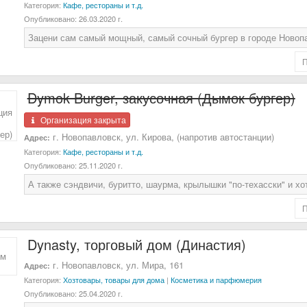
Категория:
Кафе, рестораны и т.д.
Опубликовано:
26.03.2020 г.
Зацени сам самый мощный, самый сочный бургер в городе Новоп
Dymok Burger, закусочная (Дымок бургер)
Организация закрыта
г. Новопавловск, ул. Кирова, (напротив автостанции)
Адрес:
Категория:
Кафе, рестораны и т.д.
Опубликовано:
25.11.2020 г.
А также сэндвичи, буритто, шаурма, крылышки "по-техасски" и хо
Dynasty, торговый дом (Династия)
г. Новопавловск, ул. Мира, 161
Адрес:
Категория:
Хозтовары, товары для дома
|
Косметика и парфюмерия
Опубликовано:
25.04.2020 г.