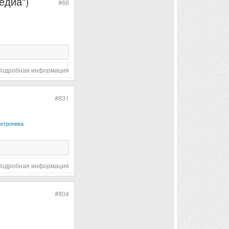
едиа")
#66
Подробная информация
#831
ектроника
Подробная информация
#804