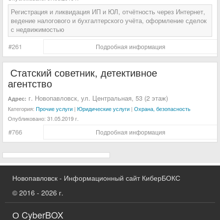
Регистрация и ликвидация ИП и ЮЛ, отчётность через Интернет,
ведение налогового и бухгалтерского учёта, оформление сделок
с недвижимостью
#261
Подробная информация
Статский советник, детективное
агентство
г. Новопавловск, ул. Центральная, 53 (2 этаж)
Адрес:
Категория:
Прочие услуги
|
Юридические услуги
|
Охрана, безопасность
Опубликовано:
31.05.2019 г.
#766
Подробная информация
Новопавловск - Информационный сайт КиберБОКС
© 2016 - 2026 г.
О CyberBOX