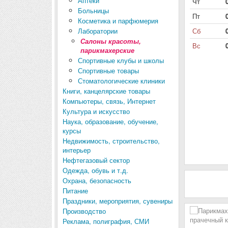
Аптеки
Чт
Больницы
Пт
Косметика и парфюмерия
Лаборатории
Сб
Салоны красоты,
Вс
парикмахерские
Спортивные клубы и школы
Спортивные товары
Стоматологические клиники
Книги, канцелярские товары
Компьютеры, связь, Интернет
Культура и искусство
Наука, образование, обучение,
курсы
Недвижимость, строительство,
интерьер
Нефтегазовый сектор
Одежда, обувь и т.д.
Охрана, безопасность
Питание
Праздники, мероприятия, сувениры
Производство
Реклама, полиграфия, СМИ