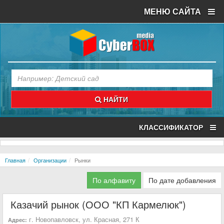
МЕНЮ САЙТА
НАЙТИ
КЛАССИФИКАТОР
Главная
Организации
Рынки
По алфавиту
По дате добавления
Казачий рынок (ООО "КП Кармелюк")
г. Новопавловск, ул. Красная, 271 К
Адрес: