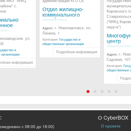
Отдел жилищно-
коммунального
риально
хозяйства
енное
администрации КГО
г. Новопавловск, пл.
Адрес:
ное
СК
Ленина, 1
Многофун
еление МКУ
рнозаводское, ул.
Категория:
Государство и
центр
ровского
05
общественные организации
предоста
с.
ударство и
государс
водское
Подробная информация
г. Нов
 организации
Адрес:
муниципа
Садовая, 107
Кировско
обная информация
Категория:
Госу
городског
общественные о
Ставропо
Подро
края, МК
Кировско
городског
О CyberBOX
С
О проекте
ежедневно с 08:00 до 18:00)