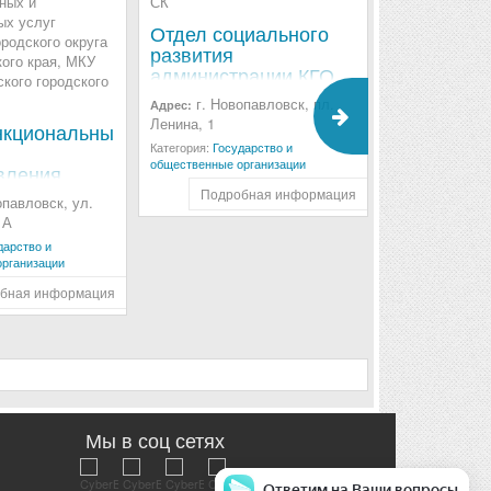
Отдел социального
развития
г. Новоп
Адрес:
администрации КГО
Комсомольская
СК
г. Новопавловск, пл.
Адрес:
Категория:
Госуда
Ленина, 1
общественные ор
кциональный
Категория:
Государство и
Подроб
общественные организации
вления
твенных и
Подробная информация
опавловск, ул.
льных услуг
 А
го
дарство и
о округа
рганизации
льского
бная информация
У ("МФЦ
го
о округа")
Мы в соц сетях
Ответим на Ваши вопросы