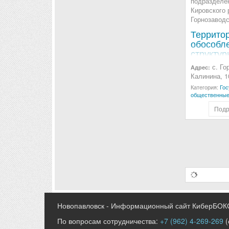
Террито
обособл
структур
подразд
с. Го
Адрес:
"МФЦ Ки
Калинина, 1
района" 
Категория:
Гос
Горноза
общественные
Подр
Новопавловск - Информационный сайт КиберБОК
По вопросам сотрудничества:
+7 (962) 4-269-269
(