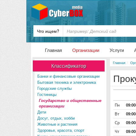
Что ищем?
Главная
Организации
Услуги
Главная
Орг
Классификатор
Прок
Банки и финансовые организации
Бытовая техника и электроника
Городские службы
Гостиницы
Государство и общественные
Пн
09:00
организации
Дети
Вт
09:00
Досуг, отдых, хобби
Ср
09:00
Животные и растения
Здоровье, красота, спорт
Чт
09:00