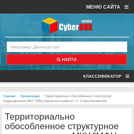
МЕНЮ САЙТА
НАЙТИ
КЛАССИФИКАТОР
Главная
Организации
Территориально обособленное структурное
подразделение МКУ "МФЦ Кировского района" ст. Старопавловская
Территориально
обособленное структурное