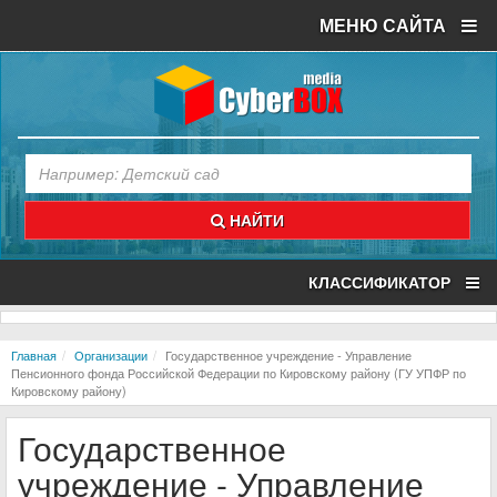
МЕНЮ САЙТА
НАЙТИ
КЛАССИФИКАТОР
Главная
Организации
Государственное учреждение - Управление
Пенсионного фонда Российской Федерации по Кировскому району (ГУ УПФР по
Кировскому району)
Государственное
учреждение - Управление