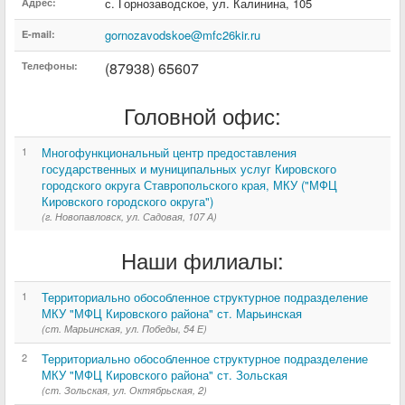
с. Горнозаводское
,
ул. Калинина
,
105
Адрес:
gornozavodskoe@mfc26kir.ru
E-mail:
(87938) 65607
Телефоны:
Головной офис:
1
Многофункциональный центр предоставления
государственных и муниципальных услуг Кировского
городского округа Ставропольского края, МКУ ("МФЦ
Кировского городского округа")
(г. Новопавловск, ул. Садовая, 107 А)
Наши филиалы:
1
Территориально обособленное структурное подразделение
МКУ "МФЦ Кировского района" ст. Марьинская
(ст. Марьинская, ул. Победы, 54 Е)
2
Территориально обособленное структурное подразделение
МКУ "МФЦ Кировского района" ст. Зольская
(ст. Зольская, ул. Октябрьская, 2)