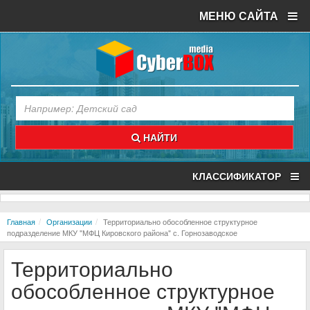
МЕНЮ САЙТА
НАЙТИ
КЛАССИФИКАТОР
Главная
Организации
Территориально обособленное структурное
подразделение МКУ "МФЦ Кировского района" с. Горнозаводское
Территориально
обособленное структурное