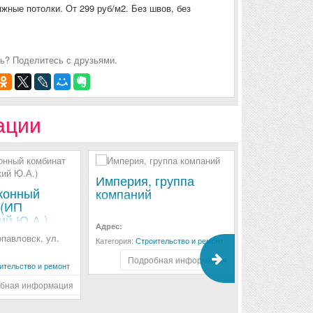
жные потолки. От 299 руб/м2. Без швов, без
ь? Поделитесь с друзьями.
ации
Империя, группа
оконный
Стройцент
компаний
 (ИП
(ИП Кудлай
ий Ю.А.)
Адрес:
опавловск, ул.
г. Ново
Адрес:
Категория:
Строительство и ремонт
Промзона, (р
Подробная информация
ительство и ремонт
Категория:
Строи
бная информация
Подроб