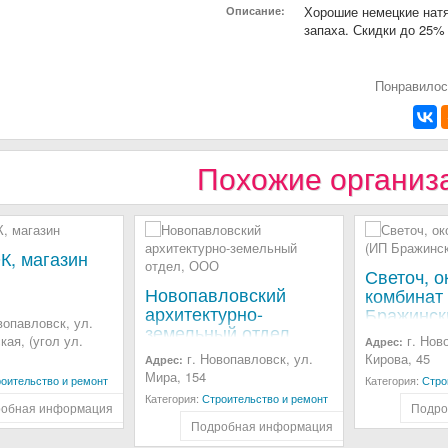
Хорошие немецкие натя
Описание:
запаха. Скидки до 25%
Понравилос
Похожие организ
К, магазин
Светоч, 
Новопавловский
комбинат
архитектурно-
Бражинск
вопавловск, ул.
земельный отдел,
ая, (угол ул.
г. Нов
Адрес:
ООО
г. Новопавловск, ул.
Кирова, 45
Адрес:
Мира, 154
оительство и ремонт
Категория:
Стро
Категория:
Строительство и ремонт
обная информация
Подро
Подробная информация