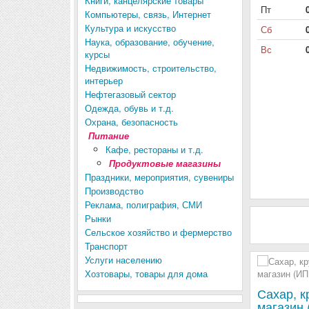
Книги, канцелярские товары
Пт
Компьютеры, связь, Интернет
Культура и искусство
Сб
Наука, образование, обучение,
Вс
курсы
Недвижимость, строительство,
интерьер
Нефтегазовый сектор
Одежда, обувь и т.д.
Охрана, безопасность
Питание
Кафе, рестораны и т.д.
Продуктовые магазины
Праздники, мероприятия, сувениры
Производство
Реклама, полиграфия, СМИ
Рынки
Сельское хозяйство и фермерство
Транспорт
Услуги населению
Хозтовары, товары для дома
Сахар, к
магазин