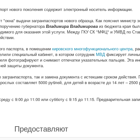
порт нового поколения содержит электронный носитель информации.
 "окна" выдачи загранпаспортов нового образца. Как пояснил министр 
 поручению губернатора
Владимира Владимирова
из бюджета края был
ходимого для оказания этой услуги. Между ГКУ СК "МФЦ" и УМВД по Ст
йствии.
ого паспорта, в помещении
кировского многофункционального центра
, р
елили специальный кабинет, в котором сотрудник
МВД
фиксирует личны
теля фотографируют и снимают отпечатки указательных пальцев. Эта и
еней защиты документа.
 загранпаспорта, так и замена документа с истекшим сроком действия. 
ослых составляет 5000 рублей, для детей в возрасте до 14 лет – 2500 
ду с 9:00 до 11:00 или субботу с 9:15 до 11:15. Предварительная зап
Предоставляют