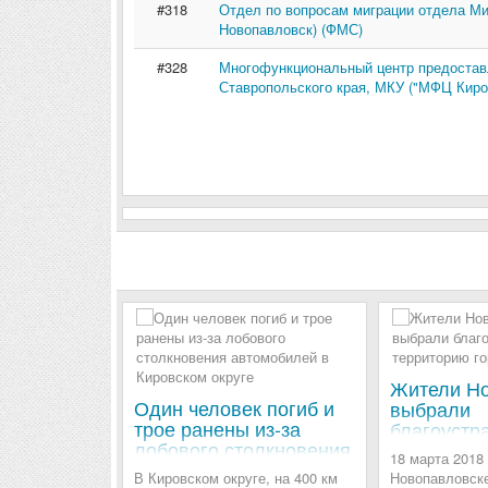
#318
Отдел по вопросам миграции отдела Ми
Новопавловск) (ФМС)
#328
Многофункциональный центр предоставл
Ставропольского края, МКУ ("МФЦ Киров
Жители Н
Один человек погиб и
выбрали
трое ранены из-за
благоустр
лобового столкновения
территори
18 марта 2018 
автомобилей в
2018 год
В Кировском округе, на 400 км
Новопавловске