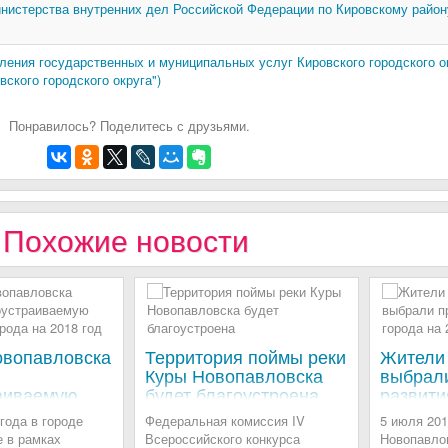
нистерства внутренних дел Российской Федерации по Кировскому району
ения государственных и муниципальных услуг Кировского городского о
ского городского округа")
Понравилось? Поделитесь с друзьями.
Похожие новости
овопавловска
Территория поймы реки
Жители
Куры Новопавловска
выбрал
аиваемую
будет благоустроена
развити
ю города на
2020 го
года в городе
Федеральная комиссия IV
5 июля 201
 в рамках
Всероссийского конкурса
Новопавло