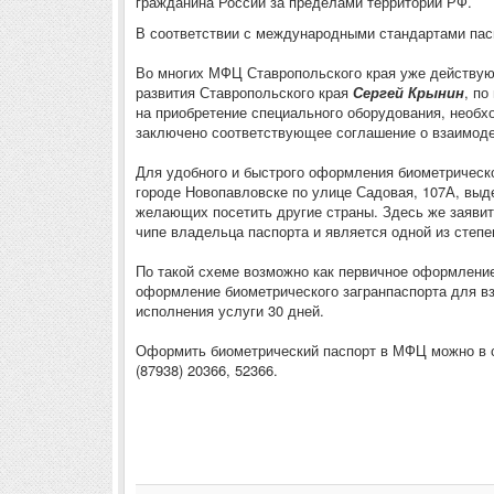
гражданина России за пределами территории РФ.
В соответствии с международными стандартами пас
Во многих МФЦ Ставропольского края уже действуют
развития Ставропольского края
Сергей Крынин
, по
на приобретение специального оборудования, необ
заключено соответствующее соглашение о взаимоде
Для удобного и быстрого оформления биометрическ
городе Новопавловске по улице Садовая, 107А, выд
желающих посетить другие страны. Здесь же заяви
чипе владельца паспорта и является одной из степ
По такой схеме возможно как первичное оформление
оформление биометрического загранпаспорта для взр
исполнения услуги 30 дней.
Оформить биометрический паспорт в МФЦ можно в сре
(87938) 20366, 52366.