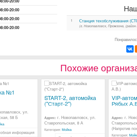
08:00-20:00
Наш
08:00-20:00
08:00-20:00
1
Станция техобслуживания (СТО
(г. Новопавловск, Промзона, (район
08:00-20:00
Понравилос
Похожие организ
ка №1
START-2, автомойка
VIP-авто
("Старт-2")
Рябых А.В
вопавловск, ул.
кая, 58 Б
г. Новопавловск, ул.
г. Нов
Адрес:
Адрес:
Ставропольская, 8 А
Ставропольск
йка
(Напротив по
Категория:
Мойка
обная информация
Категория:
Мойк