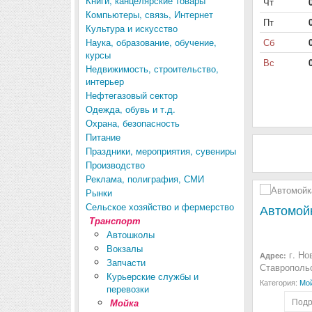
Книги, канцелярские товары
Чт
Компьютеры, связь, Интернет
Пт
Культура и искусство
Наука, образование, обучение,
Сб
курсы
Вс
Недвижимость, строительство,
интерьер
Нефтегазовый сектор
Одежда, обувь и т.д.
Охрана, безопасность
Питание
Праздники, мероприятия, сувениры
Производство
Реклама, полиграфия, СМИ
Рынки
Сельское хозяйство и фермерство
Автомой
Транспорт
Автошколы
Вокзалы
г. Но
Адрес:
Запчасти
Ставропольс
Курьерские службы и
Категория:
Мо
перевозки
Подр
Мойка