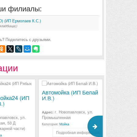
и филиалы:
) (ИП Ермолаев К.С.)
 кладбища))
ь? Поделитесь с друзьями.
ации
Автомойка (ИП Белай
мойка24 (ИП
Cleaning U
И.В.)
.)
автомойка
Глембоцки
г. Новопавловск, ул.
Адрес:
опавловск, ул.
Промышленная
г. Новоп
Адрес:
ая, 53 Д
Ставропольска
Категория:
Мойка
жарной части)
Паспортного с
Подробная информация
а
Категория:
Уборк