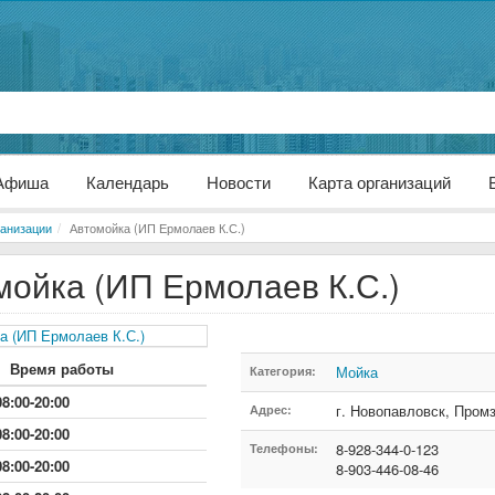
Афиша
Календарь
Новости
Карта организаций
анизации
Автомойка (ИП Ермолаев К.С.)
мойка (ИП Ермолаев К.С.)
Время работы
Мойка
Категория:
08:00-20:00
г. Новопавловск
,
Промз
Адрес:
08:00-20:00
8-928-344-0-123
Телефоны:
08:00-20:00
8-903-446-08-46