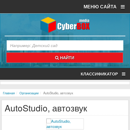
МЕНЮ САЙТА
НАЙТИ
КЛАССИФИКАТОР
Главная
Организации
AutoStudio, автозвук
AutoStudio, автозвук