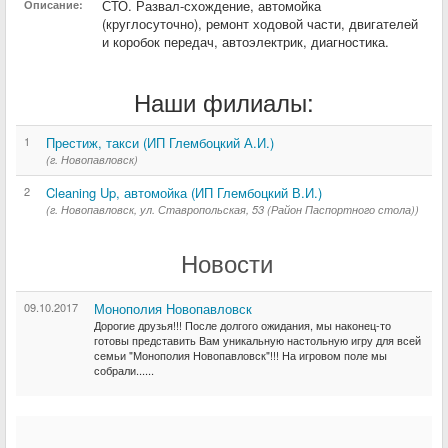
СТО. Развал-схождение, автомойка
Описание:
(круглосуточно), ремонт ходовой части, двигателей
и коробок передач, автоэлектрик, диагностика.
Наши филиалы:
1
Престиж, такси (ИП Глембоцкий А.И.)
(г. Новопавловск)
2
Cleaning Up, автомойка (ИП Глембоцкий В.И.)
(г. Новопавловск, ул. Ставропольская, 53 (Район Паспортного стола))
Новости
09.10.2017
Монополия Новопавловск
Дорогие друзья!!! После долгого ожидания, мы наконец-то
готовы представить Вам уникальную настольную игру для всей
семьи "Монополия Новопавловск"!!! На игровом поле мы
собрали......