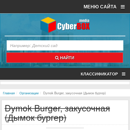
МЕНЮ САЙТА
НАЙТИ
КЛАССИФИКАТОР
Главная
Организации
Dymok Burger, закусочная (Дымок бургер)
Dymok Burger, закусочная
(Дымок бургер)