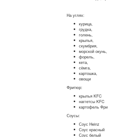
На углях:
курица,
грудка,
голень,
крылья,
скумбрия,
морской окунь,
форель,
кета,
сёмга,
картошка,
овощи
Фритюр:
крылья KFC
наггетсы KFC
картофель Фри
Соусы:
Соус Heinz
Соус красный
Соус белый