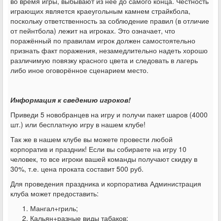
во время игры, выбывают из неё до самого конца. Честность
играющих является краеугольным камнем страйкбола,
поскольку ответственность за соблюдение правил (в отличие
от пейнтбола) лежит на игроках. Это означает, что
поражённый по правилам игрок должен самостоятельно
признать факт поражения, незамедлительно надеть хорошо
различимую повязку красного цвета и следовать в лагерь
либо иное оговорённое сценарием место.
Информация к сведению игроков!
Приведи 5 новобранцев на игру и получи пакет шаров (4000
шт.) или бесплатную игру в нашем клубе!
Так же в нашем клубе вы можете провести любой
корпоратив и праздник! Если вы собираете на игру 10
человек, то все игроки вашей команды получают скидку в
30%, т.е. цена проката составит 500 руб.
Для проведения праздника и корпоратива Администрация
клуба может предоставить:
Мангал+гриль;
Кальян+разные виды табаков;