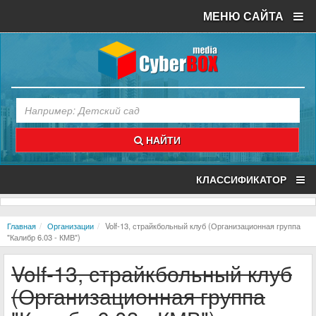
МЕНЮ САЙТА
НАЙТИ
КЛАССИФИКАТОР
Главная
Организации
Volf-13, страйкбольный клуб (Организационная группа
"Калибр 6.03 - КМВ")
Volf-13, страйкбольный клуб
(Организационная группа