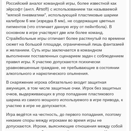
Российский аналог командной игры, более известной как
эйрсофт (англ. Airsoft) с использованием так называемой
"мягкой пневматики", использующей пластиковые шарики
калибром 6 мм (изредка 8 мм), не содержащие цветных
пигментов (что отличает данную игру от пейнтбола). В
основном в игре участвуют две или более команд.
Страйкбольные игры отличает более растянутый по времени
сюжет на большой площади, ограниченный лишь фантазией
и желанием. Суть игры заключается в командном
выполнении поставленных сценарием задач с соблюдением
правил игры. К участию допускаются психически
уравновешенные граждане, не пребывающие в состоянии
алкогольного и наркотического опьянения.
В снаряжение игрока обязательно входит защитная
амуниция, в том числе защитные очки. Игрок без защитных
очков, выдерживающих в упор попадание пластикового
шарика из самого мощного используемого в игре привода, к
участию в игре не допускается.
Игра ведётся на честность, до первого попадания, поэтому
никакие споры между игроками во время игры не
допускаются. Игроки, выясняющие отношения между собой