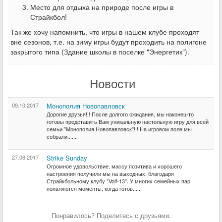
Место для отдыха на природе после игры в
Страйкбол!
Так же хочу напомнить, что игры в нашем клубе проходят
вне сезонов, т.е. на зиму игры будут проходить на полигоне
закрытого типа (Здание школы в поселке "Энергетик").
Новости
09.10.2017
Монополия Новопавловск
Дорогие друзья!!! После долгого ожидания, мы наконец-то
готовы представить Вам уникальную настольную игру для всей
семьи "Монополия Новопавловск"!!! На игровом поле мы
собрали......
27.06.2017
Strike Sunday
Огромное удовольствие, массу позитива и хорошего
настроения получили мы на выходных, благодаря
Страйкбольному клубу "Volf-13". У многих семейных пар
появляются моменты, когда готов......
Понравилось? Поделитесь с друзьями.