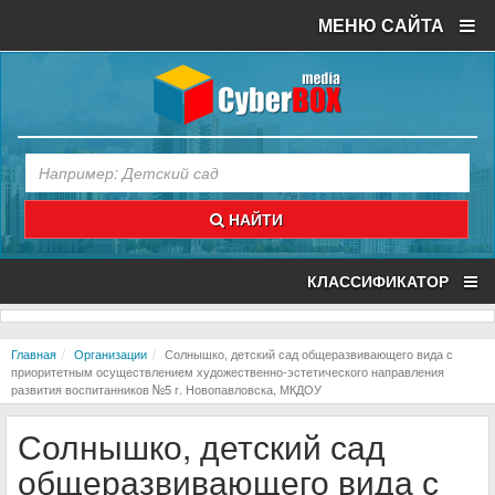
МЕНЮ САЙТА
НАЙТИ
КЛАССИФИКАТОР
Главная
Организации
Солнышко, детский сад общеразвивающего вида с
приоритетным осуществлением художественно-эстетического направления
развития воспитанников №5 г. Новопавловска, МКДОУ
Солнышко, детский сад
общеразвивающего вида с