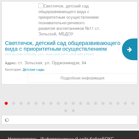
Светлячок, детский сад общеразвивающего
вида с приоритетным осуществлением
познавательно-речевого развития
воспитанников №11 ст. Зольской, МБДОУ
ст. Зольская, ул. Орджоникидзе, 64
Адрес:
Категория:
Детские сады
Подробная информация
Новопавловск - Информационный сайт КиберБОКС