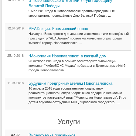
В Новопавловске отметили 74-ую годовщину
Великой Победы
9 мая 2019 года в Новопавловске прошли праздничные
мероприятия, посвящённые Дню Великой Победы. ...
12.04.2019
READакция. Космический опрос
Накануне Всемирного дня авиации и космонавтики молодёжный
пресс-центр "READакция" провёл космический опрос среди
жителей города Новопавловска. ...
25.10.2018
"Монополия Новопавловск" в каждый дом
23 октября 2018 года в рамках благотворительной акции
компания "КиберБОКС Медиа" побывала в Детском доме №19
города Новопавловска. ...
11.04.2018
Будущим предпринимателям Новопавловска
10 апреля 2018 года воспитанникам социально-
реабилитационного центра "Заря" было подарено несколько
комплектов настольной игры "Монополия Новопавловск". Игру
детям вручили сотрудники МФЦ Кировского городского......
Услуги
#487
Видеосъёмка праздников