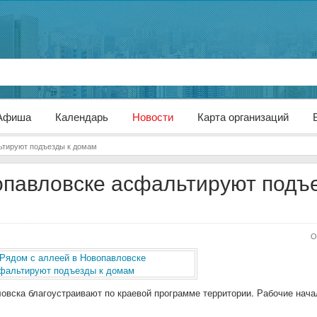
Афиша
Календарь
Новости
Карта организаций
ьтируют подъезды к домам
опавловске асфальтируют подъ
О
овска благоустраивают по краевой программе территории.
Рабочие нача