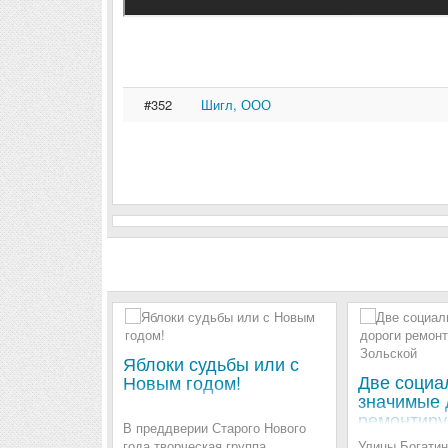
#352
Шигл, ООО
Яблоки судьбы или с
Две социа
Новым годом!
значимые 
ремонтиру
В преддверии Старого Нового
Зольской
года творческая группа
Улицы Богатин