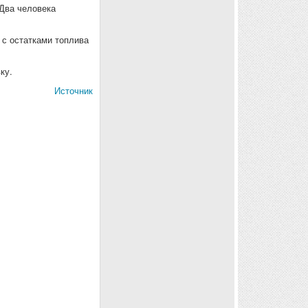
Два человека
 с остатками топлива
ку.
Источник