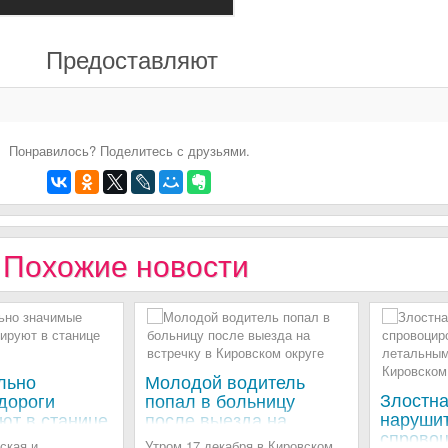
Предоставляют
Понравилось? Поделитесь с друзьями.
Похожие новости
льно
Молодой водитель
Злостн
дороги
попал в больницу
наруши
ют в станице
после выезда на
спрово
встречку в Кировском
ская и
Утром 17 декабря в Кировском