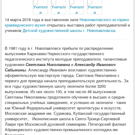
14 марта 2018 года в выставочном зале
Новопавловского историко-
краеведческого музея
открылась выставка работ преподавателей и
учеников
Детской художественной школы г. Новопавловска
.
В 1981 году в г. Новопавловск прибыли по распределению
выпускники Карачаево-Черкесского государственного
педагогического института молодые преподаватели, талантливые
художники
Светлана Николаевна
и
Александр Иванович
Сабынины
. Александр Иванович возглавил художественно-
оформительскую мастерскую города, Светлана Николаевна с
первого дня приезда начала преподавательскую деятельность. За
все годы художественную школу окончили более 3200
выпускников. Из них около 100, в том числе 48 выпускников
Светланы Николаевны продолжили обучение в высших и средне-
специальных учебных заведениях, и успешно их окончили - таких
как Южный Федеральный университет архитектуры и искусств,
Московская академия им. Сурикова, Кубанский государственный
университет, Иконописнная школа в Свято-Троице-Сергиевой
Лавре при Московской духовной семинарии, Пятигорский филиал
Абрамцевского художественно-промышленного колледжа им.
Васнецова.