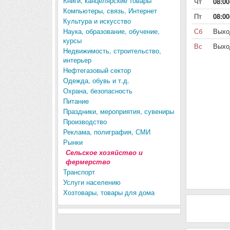
Книги, канцелярские товары
Чт
08:00
Компьютеры, связь, Интернет
Пт
08:00
Культура и искусство
Наука, образование, обучение,
Сб
Выхо
курсы
Вс
Выхо
Недвижимость, строительство,
интерьер
Нефтегазовый сектор
Одежда, обувь и т.д.
Охрана, безопасность
Питание
Праздники, мероприятия, сувениры
Производство
Реклама, полиграфия, СМИ
Рынки
Сельское хозяйство и
фермерство
Транспорт
Услуги населению
Хозтовары, товары для дома