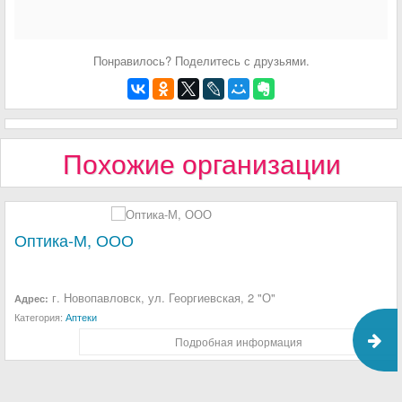
Понравилось? Поделитесь с друзьями.
Похожие организации
Оптика-М, ООО
г. Новопавловск, ул. Георгиевская, 2 "О"
Адрес:
Категория:
Аптеки
Подробная информация