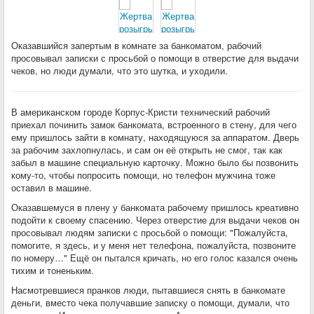
Оказавшийся запертым в комнате за банкоматом, рабочий
просовывал записки с просьбой о помощи в отверстие для выдачи
чеков, но люди думали, что это шутка, и уходили.
В американском городе Корпус-Кристи технический рабочий
приехал починить замок банкомата, встроенного в стену, для чего
ему пришлось зайти в комнату, находящуюся за аппаратом. Дверь
за рабочим захлопнулась, и сам он её открыть не смог, так как
забыл в машине специальную карточку. Можно было бы позвонить
кому-то, чтобы попросить помощи, но телефон мужчина тоже
оставил в машине.
Оказавшемуся в плену у банкомата рабочему пришлось креативно
подойти к своему спасению. Через отверстие для выдачи чеков он
просовывал людям записки с просьбой о помощи: "Пожалуйста,
помогите, я здесь, и у меня нет телефона, пожалуйста, позвоните
по номеру…" Ещё он пытался кричать, но его голос казался очень
тихим и тоненьким.
Насмотревшиеся пранков люди, пытавшиеся снять в банкомате
деньги, вместо чека получавшие записку о помощи, думали, что