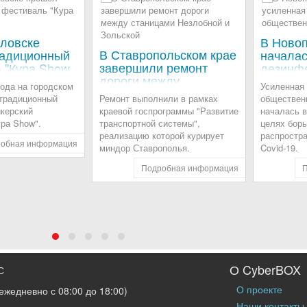
ловске
В Ново
В Ставропольском крае
радиционный
началас
завершили ремонт
 "Кура Show
дезинф
дороги между
общест
года на городском
Усиленная
станицами Незлобной и
пользо
 традиционный
Ремонт выполнили в рамках
обществен
Зольской
керский
краевой госпрограммы "Развитие
началась в
ра Show".
транспортной системы",
целях борь
реализацию которой курирует
распростр
обная информация
миндор Ставрополья.
Covid-19.
Подробная информация
О CyberBOX
С
О проекте
ежедневно с 08:00 до 18:00)
Наши контакты