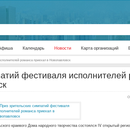
Афиша
Календарь
Новости
Карта организаций
исполнителей романса приехал в Новопавловск
патий фестиваля исполнителей
ск
О
ьского краевого Дома народного творчества состоялся IV открытый рег