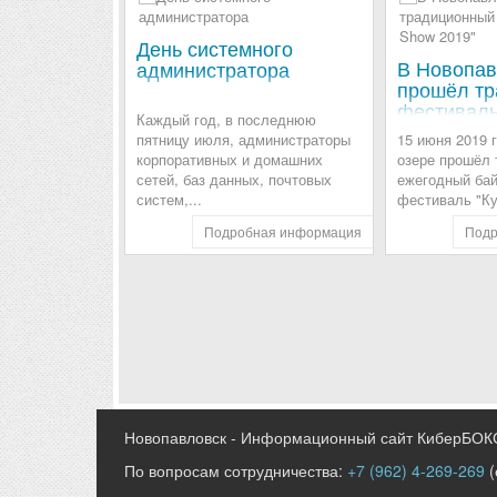
День системного
В Новопав
администратора
прошёл т
фестиваль
Каждый год, в последнюю
2019"
пятницу июля, администраторы
15 июня 2019 
корпоративных и домашних
озере прошёл
сетей, баз данных, почтовых
ежегодный бай
систем,...
фестиваль "Ку
Подробная информация
Подр
Новопавловск - Информационный сайт КиберБОК
По вопросам сотрудничества:
+7 (962) 4-269-269
(