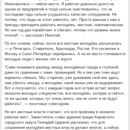
Новопавловск — гиблое место. Я работал довольно долго на
одном из предприятий и тогда сильно чувствовалось, что за
последние годы сильно ухудшилось качество сотрудников. Не
потому, что люди не хотят работать, нет. Просто раньше к нам в
бригады приходила работать молодёжь, местная, новопавловская.
Но они год-два поработают и сбегают, потому что уровень жизни
плохой", — рассказал Николай.
По его словам, сейчас почти вся местная молодёжь разъехалась
— в Пятигорск, Ставрополь, Краснодар, Ростов. Кто посмелее в
Москву и Санкт-Петербург перебрались. А на их место стягиваются
молодые люди с мелких сёл в округе.
"Сами понимаете разницу между молодёжью города и глубокой,
даже по сравнению с нами, провинцией. Но и они уже тоже ищут
варианты сбежать. Мы, старички, уже доживаем свой век здесь,
нам убегать некуда, а молодёжь такой жизни уже не выдерживает.
Вот и получается, что с каждым годом всё острее встает вопрос
нехватки молодых специалистов, вся молодёжь, которая остаётся,
те же цыгане, которых тут очень много, они не хотят и не будут
работать", — посетовал собеседник.
Но вот местные власти считают, что вся проблема в нехватке
рабочих мест. Заместитель главы администрации Кировского
городского округа Геннадий Царанок рассказал, что для
сохранения молодёжи местные власти делают многое, а сейчас