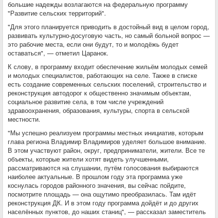
большие надежды возлагаются на федеральную программу
"Развитие сельских территорий".
"Для этого планируется приводить в достойный вид в целом город,
развивать культурно-досуговую часть, но самый больной вопрос —
это рабочие места, если они будут, то и молодёжь будет
оставаться", — отметил Царанок.
К слову, в программу входит обеспечение жильём молодых семей
и молодых специалистов, работающих на селе. Также в списке
есть создание современных сельских поселений, строительство и
реконструкция автодорог к общественно значимым объектам,
социальное развитие села, в том числе учреждений
здравоохранения, образования, культуры, спорта в сельской
местности.
"Мы успешно реализуем программы местных инициатив, которым
глава региона Владимир Владимиров уделяет большое внимание.
В этом участвуют район, округ, предприниматели, жители. Все те
объекты, которые жители хотят видеть улучшенными,
рассматриваются на слушании, путём голосования выбираются
наиболее актуальные. В прошлом году эта программа уже
коснулась городов районного значения, вы сейчас пойдите,
посмотрите площадь — она ощутимо преобразилась. Там идёт
реконструкция ДК. И в этом году программа дойдёт и до других
населённых пунктов, до наших станиц", — рассказал заместитель