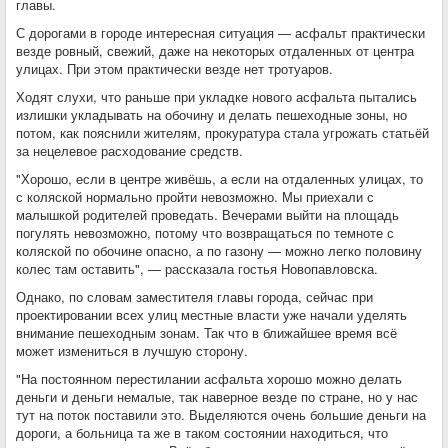
главы.
С дорогами в городе интересная ситуация — асфальт практически
везде ровный, свежий, даже на некоторых отдаленных от центра
улицах. При этом практически везде нет тротуаров.
Ходят слухи, что раньше при укладке нового асфальта пытались
излишки укладывать на обочину и делать пешеходные зоны, но
потом, как пояснили жителям, прокуратура стала угрожать статьёй
за нецелевое расходование средств.
"Хорошо, если в центре живёшь, а если на отдаленных улицах, то
с коляской нормально пройти невозможно. Мы приехали с
малышкой родителей проведать. Вечерами выйти на площадь
погулять невозможно, потому что возвращаться по темноте с
коляской по обочине опасно, а по газону — можно легко половину
колес там оставить", — рассказала гостья Новопавловска.
Однако, по словам заместителя главы города, сейчас при
проектировании всех улиц местные власти уже начали уделять
внимание пешеходным зонам. Так что в ближайшее время всё
может измениться в лучшую сторону.
"На постоянном перестилании асфальта хорошо можно делать
деньги и деньги немалые, так наверное везде по стране, но у нас
тут на поток поставили это. Выделяются очень большие деньги на
дороги, а больница та же в таком состоянии находиться, что