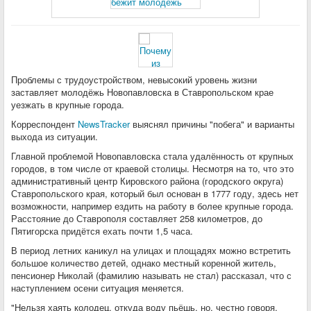
Проблемы с трудоустройством, невысокий уровень жизни
заставляет молодёжь Новопавловска в Ставропольском крае
уезжать в крупные города.
Корреспондент
NewsTracker
выяснял причины "побега" и варианты
выхода из ситуации.
Главной проблемой Новопавловска стала удалённость от крупных
городов, в том числе от краевой столицы. Несмотря на то, что это
административный центр Кировского района (городского округа)
Ставропольского края, который был основан в 1777 году, здесь нет
возможности, например ездить на работу в более крупные города.
Расстояние до Ставрополя составляет 258 километров, до
Пятигорска придётся ехать почти 1,5 часа.
В период летних каникул на улицах и площадях можно встретить
большое количество детей, однако местный коренной житель,
пенсионер Николай (фамилию называть не стал) рассказал, что с
наступлением осени ситуация меняется.
"Нельзя хаять колодец, откуда воду пьёшь, но, честно говоря,