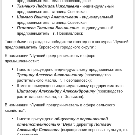
предприниматель, село Горнозаводское
Ткаченко Людмила Николаевна
- индивидуальный
предприниматель, станица Советская
Шамало Виктор Анатольевич
- индивидуальный
предприниматель, станица Советская
Яковлева Татьяна Васильевна
- индивидуальный
предприниматель, г. Новопавловск
Также были награждены победители ежегодного конкурса "Лучший
предприниматель Кировского городского округа":
В номинации "Лучший предприниматель в сфере
промышленности":
I место присуждено индивидуальному предпринимателю
Трещину Алексею Анатольевичу
(производство
растительного масла, г. Новопавловск);
II место присуждено индивидуальному предпринимателю
Шипилову Александру Александровичу
(производство
растительного масла, ст. Зольская).
В номинации "Лучший предприниматель в сфере сельского
хозяйства":
I место присуждено
обществу с ограниченной
ответственностью "Вера"
, директор
Попович
Александр Сергеевич
(выращивание зерновых культур, ст.
Советская);