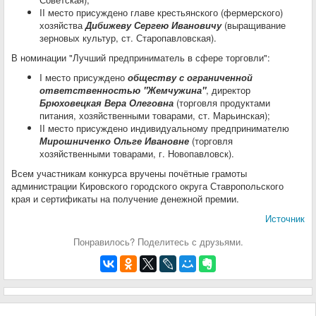
II место присуждено главе крестьянского (фермерского)
хозяйства
Дибижеву Сергею Ивановичу
(выращивание
зерновых культур, ст. Старопавловская).
В номинации "Лучший предприниматель в сфере торговли":
I место присуждено
обществу с ограниченной
ответственностью "Жемчужина"
, директор
Брюховецкая Вера Олеговна
(торговля продуктами
питания, хозяйственными товарами, ст. Марьинская);
II место присуждено индивидуальному предпринимателю
Мирошниченко Ольге Ивановне
(торговля
хозяйственными товарами, г. Новопавловск).
Всем участникам конкурса вручены почётные грамоты
администрации Кировского городского округа Ставропольского
края и сертификаты на получение денежной премии.
Источник
Понравилось? Поделитесь с друзьями.