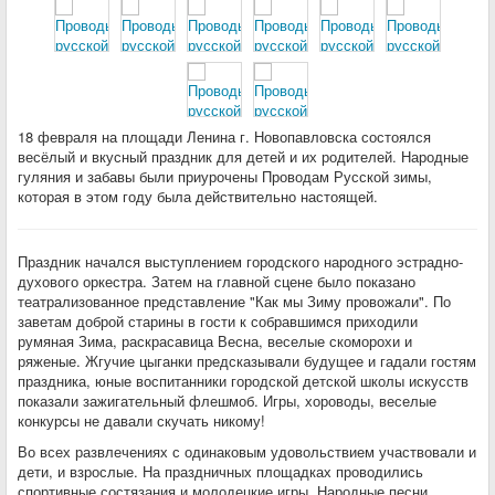
18 февраля на площади Ленина г. Новопавловска состоялся
весёлый и вкусный праздник для детей и их родителей. Народные
гуляния и забавы были приурочены Проводам Русской зимы,
которая в этом году была действительно настоящей.
Праздник начался выступлением городского народного эстрадно-
духового оркестра. Затем на главной сцене было показано
театрализованное представление "Как мы Зиму провожали". По
заветам доброй старины в гости к собравшимся приходили
румяная Зима, раскрасавица Весна, веселые скоморохи и
ряженые. Жгучие цыганки предсказывали будущее и гадали гостям
праздника, юные воспитанники городской детской школы искусств
показали зажигательный флешмоб. Игры, хороводы, веселые
конкурсы не давали скучать никому!
Во всех развлечениях с одинаковым удовольствием участвовали и
дети, и взрослые. На праздничных площадках проводились
спортивные состязания и молодецкие игры. Народные песни