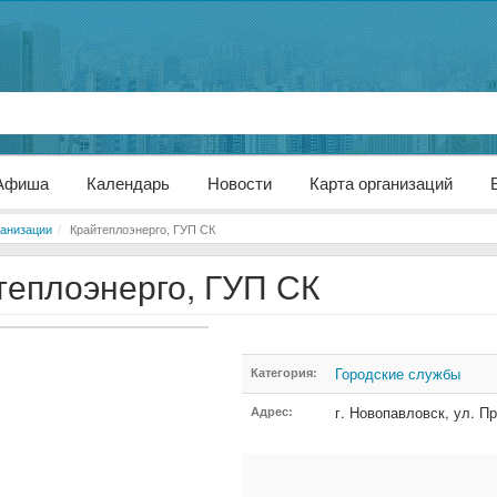
Афиша
Календарь
Новости
Карта организаций
анизации
Крайтеплоэнерго, ГУП СК
теплоэнерго, ГУП СК
Городские службы
Категория:
г. Новопавловск
,
ул. П
Адрес: