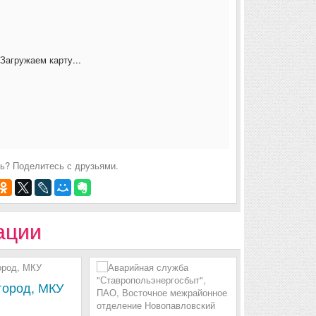
Загружаем карту...
ь? Поделитесь с друзьями.
ации
город, МКУ
Аварийная
"Новопавл