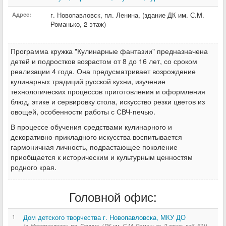
г. Новопавловск
,
пл. Ленина
,
(здание ДК им. С.М.
Адрес:
Романько, 2 этаж)
Программа кружка "Кулинарные фантазии" предназначена
детей и подростков возрастом от 8 до 16 лет, со сроком
реализации 4 года. Она предусматривает возрождение
кулинарных традиций русской кухни, изучение
технологических процессов приготовления и оформления
блюд, этике и сервировку стола, искусство резки цветов из
овощей, особенности работы с СВЧ-печью.
В процессе обучения средствами кулинарного и
декоративно-прикладного искусства воспитывается
гармоничная личность, подрастающее поколение
приобщается к историческим и культурным ценностям
родного края.
Головной офис:
1
Дом детского творчества г. Новопавловска, МКУ ДО
(г. Новопавловск, пл. Ленина, (ДК им. С.М. Романько, 2 этаж, каб. 61))