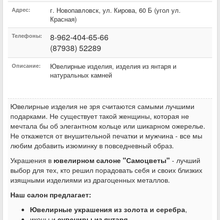
г. Новопавловск
,
ул. Кирова
,
60 Б (угол ул.
Адрес:
Красная)
8-962-404-65-66
Телефоны:
(87938) 52289
Ювелирные изделия, изделия из янтаря и
Описание:
натуральных камней
Ювелирные изделия не зря считаются самыми лучшими
подарками. Не существует такой женщины, которая не
мечтала бы об элегантном кольце или шикарном ожерелье.
Не откажется от внушительной печатки и мужчина - все мы
любим добавить изюминку в повседневный образ.
Украшения в
ювелирном салоне "Самоцветы"
- лучший
выбор для тех, кто решил порадовать себя и своих близких
изящными изделиями из драгоценных металлов.
Наш салон предлагает:
Ювелирные украшения из золота и серебра
,
иконы и
сувениры из янтаря
,