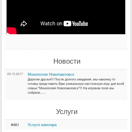
Новости
09.10.2017
Монополия Новопавловск
Дорогие друзья!!! После долгого ожидания, мы наконец-то
готовы представить Вам уникальную настольную игру для всей
семьи "Монополия Новопавловск"!!! На игровом поле мы
собрали......
Услуги
#461
Услуги ювелира