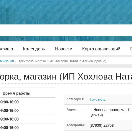
Афиша
Календарь
Новости
Карта организаций
анизации
Трехгорка, магазин (ИП Хохлова Наталья Александровна)
горка, магазин (ИП Хохлова На
Время работы
Текстиль
Категория:
09:00-16:00
г. Новопавловск
,
ул. Л
Адрес:
09:00-16:00
церкви)
09:00-16:00
(87938) 22758
Телефоны:
09:00-16:00