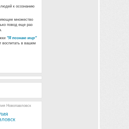
 людей к осознанию
иняющее множество
лько повод еще раз
а.
ужки
"Я познаю мир"
т воспитать в вашем
лия
вловск
Три ч