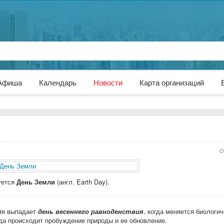
Афиша
Календарь
Новости
Карта организаций
О
уется
День Земли
(англ. Earth Day).
емя выпадает
день весеннего равноденствия
, когда меняется биологи
огда происходит пробуждение природы и ее обновление.