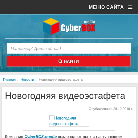
МЕНЮ САЙТА
НАЙТИ
Главная
Новости
Новогодняя видеоэстафета
Новогодняя видеоэстафета
Опубликовано:
29.12.2016 г.
Компания
CyberBOX.media
поздравляет всех с наступающим