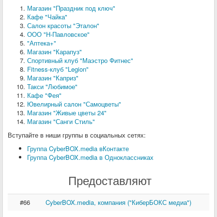
Магазин "Праздник под ключ"
Кафе "Чайка"
Салон красоты "Эталон"
ООО "Н-Павловское"
"Аптека+"
Магазин "Карапуз"
Спортивный клуб "Маэстро Фитнес"
Fitness-клуб "Legion"
Магазин "Каприз"
Такси "Любимое"
Кафе "Фея"
Ювелирный салон "Самоцветы"
Магазин "Живые цветы 24"
Магазин "Санги Стиль"
Вступайте в ниши группы в социальных сетях:
Группа CyberBOX.media вКонтакте
Группа CyberBOX.media в Одноклассниках
Предоставляют
#66
CyberBOX.media, компания ("КиберБОКС медиа")