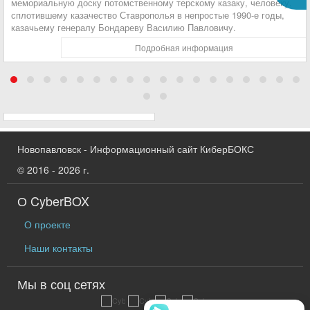
мемориальную доску потомственному терскому казаку, человеку,
сплотившему казачество Ставрополья в непростые 1990-е годы,
казачьему генералу Бондареву Василию Павловичу.
Подробная информация
Новопавловск - Информационный сайт КиберБОКС
© 2016 - 2026 г.
О CyberBOX
О проекте
Наши контакты
Мы в соц сетях