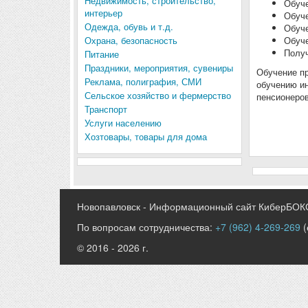
Недвижимость, строительство,
Обуче
интерьер
Обуче
Одежда, обувь и т.д.
Обуче
Охрана, безопасность
Обуче
Получ
Питание
Праздники, мероприятия, сувениры
Обучение пр
Реклама, полиграфия, СМИ
обучению ин
Сельское хозяйство и фермерство
пенсионеров
Транспорт
Услуги населению
Хозтовары, товары для дома
Новопавловск - Информационный сайт КиберБОК
По вопросам сотрудничества:
+7 (962) 4-269-269
(
© 2016 - 2026 г.