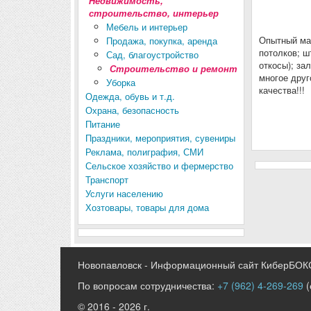
Недвижимость,
строительство, интерьер
Мебель и интерьер
Опытный мас
Продажа, покупка, аренда
потолков; ш
Сад, благоустройство
откосы); за
Строительство и ремонт
многое друг
Уборка
качества!!!
Одежда, обувь и т.д.
Охрана, безопасность
Питание
Праздники, мероприятия, сувениры
Реклама, полиграфия, СМИ
Сельское хозяйство и фермерство
Транспорт
Услуги населению
Хозтовары, товары для дома
Новопавловск - Информационный сайт КиберБОК
По вопросам сотрудничества:
+7 (962) 4-269-269
(
© 2016 - 2026 г.