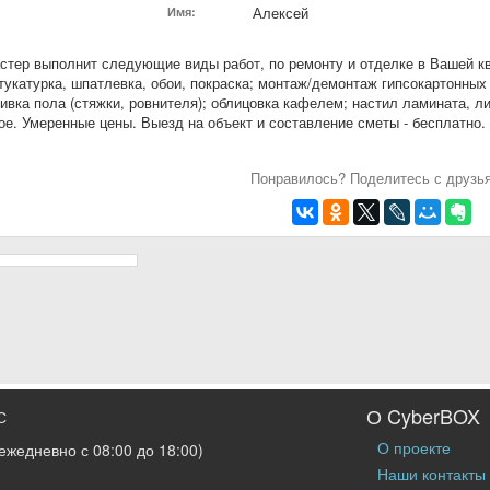
Алексей
Имя:
тер выполнит следующие виды работ, по ремонту и отделке в Вашей кв
тукатурка, шпатлевка, обои, покраска; монтаж/демонтаж гипсокартонных 
ливка пола (стяжки, ровнителя); облицовка кафелем; настил ламината, л
ое. Умеренные цены. Выезд на объект и составление сметы - бесплатно
Понравилось? Поделитесь с друзь
О CyberBOX
С
О проекте
ежедневно с 08:00 до 18:00)
Наши контакты