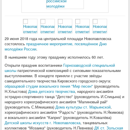
29 июня 2018 года на центральной площади Новопавловска
состоялось
праздничное мероприятие, посвящённое Дню
молодёжи России
.
В нынешнем году этому празднику исполнилось 60 лет.
Открыли праздник воспитанники
Горнозаводской специальной
школы
патриотической композицией с силовыми показательными
выступлениями. В концерте приняли с участие звёзды
самодеятельного творчества Кировского городского округа:
образцовой студии вокального пения "Мир песен"
(руководитель
Н.Хлыстова)
Дома детского творчества
, народного ансамбля
эстрадно-спортивного танца "Детство" (руководитель И.Спицына) и
народного хореографического ансамбля "Малиновый рай"
(руководитель С.Мякишева)
Дома культуры ст. Марьинской
,
хореографического ансамбля "Радость" (руководитель Н.Якимова)
и вокального ансамбля "Каприз" (руководитель Н.Ковалёва)
Детской школы искусств г. Новопавловска
, танцевальных
коллективов "Мозаика" (руководитель Н.Певнева)
ДК ст. Зольская