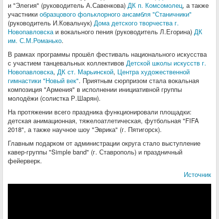
и "Элегия" (руководитель А.Савенкова)
ДК п. Комсомолец
, а также
участники
образцового фольклорного ансамбля "Станичники"
(руководитель И.Ковальчук)
Дома детского творчества г.
Новопавловска
и вокального пения (руководитель Л.Егорина)
ДК
им. С.М.Романько
.
В рамках программы прошёл фестиваль национального искусства
с участием танцевальных коллективов
Детской школы искусств г.
Новопавловска
,
ДК ст. Марьинской
,
Центра художественной
гимнастики "Новый век"
. Приятным сюрпризом стала вокальная
композиция "Армения" в исполнении инициативной группы
молодёжи (солистка Р.Шарян).
На протяжении всего праздника функционировали площадки:
детская анимационная, тяжелоатлетическая, футбольная "FIFA
2018", а также научное шоу "Эврика" (г. Пятигорск).
Главным подарком от администрации округа стало выступление
кавер-группы "Simple band" (г. Ставрополь) и праздничный
фейерверк.
Источник